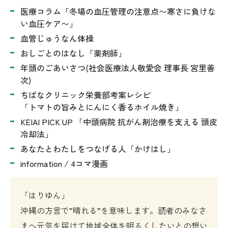
医療コラム「冬場の血圧管理の注意点〜寒さに負けな
い血圧ケア〜」
血管じゅうなん体操
おしごとのはなし「薬剤師」
年頭のごあいさつ(社会医療法人敬愛会 理事長 宮里善
次)
ちばなクリニック栄養部考案レシピ
「トマトの旨みとにんにく香るホイル焼き」
KEIAI PICK UP 「中頭病院 抗がん剤治療を支える 頭皮
冷却法」
あなたとわたしをつなげる人「かけはし」
information / 4コマ漫画
「はりゆん」
沖縄の方言で”晴れる”を意味します。読者のみなさ
まへ元気を届けて地域全体を明るくしたいとの想い